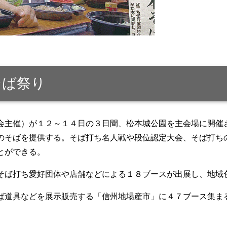
そば祭り
会主催）が１２～１４日の３日間、松本城公園を主会場に開催
のそばを提供する。そば打ち名人戦や段位認定大会、そば打ち
とができる。
そば打ち愛好団体や店舗などによる１８ブースが出展し、地域
ば道具などを展示販売する「信州地場産市」に４７ブース集ま