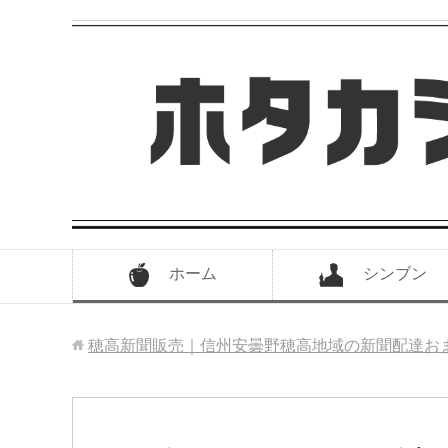
ホーム
シンブン
穂高新聞販売｜信州安曇野穂高地域の新聞配達お