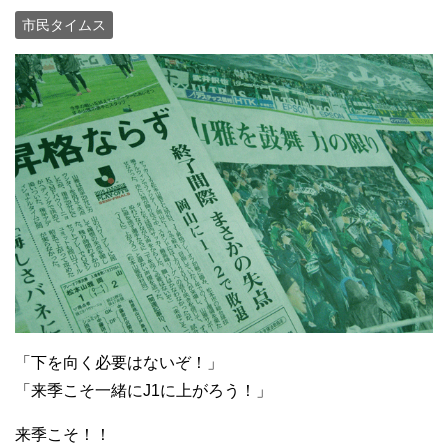
市民タイムス
「下を向く必要はないぞ！」
「来季こそ一緒にJ1に上がろう！」
来季こそ！！