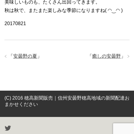
美味しいものも、たくさん出回ってきます。
秋は秋で、またまた楽しみな季節になりますね( ◠‿◠ )
20170821
「
安曇野の夏
」
「
癒しの安曇野
」
(C) 2016 穂高新聞販売｜信州安曇野穂高地域の新聞配達お
まかせください