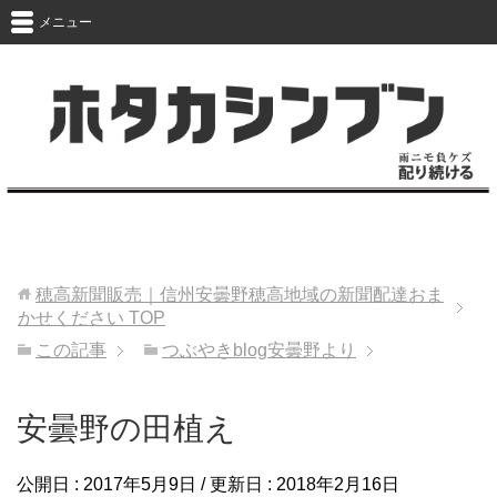
メニュー
穂高新聞販売｜信州安曇野穂高地域の新聞配達おま
かせください
TOP
この記事
つぶやきblog安曇野より
安曇野の田植え
公開日 :
2017年5月9日
/ 更新日 :
2018年2月16日