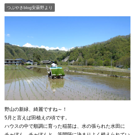
つぶやきblog安曇野より
野山の新緑、綺麗ですね～！
5月と言えば田植えの頃です。
ハウスの中で順調に育った稲苗は、水の張られた水田に
チャぽん、チャぽんと、等間隔に決まりよく植えられてい