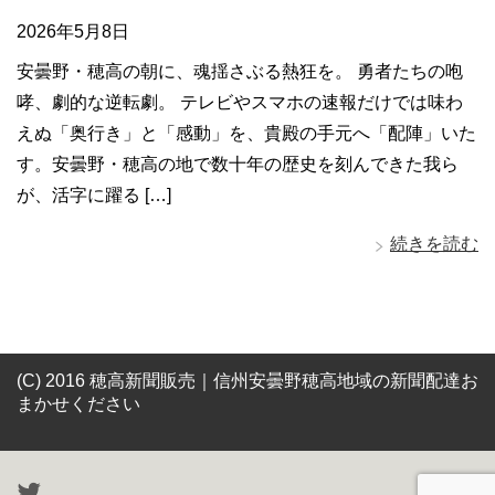
2026年5月8日
安曇野・穂高の朝に、魂揺さぶる熱狂を。 勇者たちの咆
哮、劇的な逆転劇。 テレビやスマホの速報だけでは味わ
えぬ「奥行き」と「感動」を、貴殿の手元へ「配陣」いた
す。安曇野・穂高の地で数十年の歴史を刻んできた我ら
が、活字に躍る […]
続きを読む
(C) 2016 穂高新聞販売｜信州安曇野穂高地域の新聞配達お
まかせください