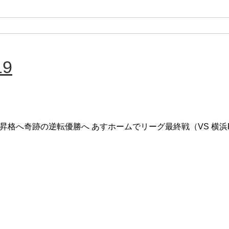
19
昇格へ奇跡の逆転優勝へ あすホームでリーグ最終戦（VS 横浜FC） 