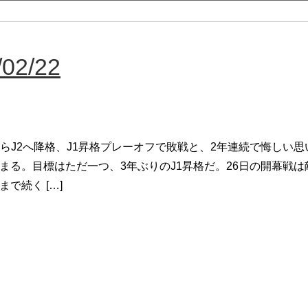
2/22
からJ2へ降格、J1昇格プレーオフで敗戦と、2年連続で悔しい
まる。目標はただ一つ、3年ぶりのJ1昇格だ。26日の開幕戦は
まで続く […]