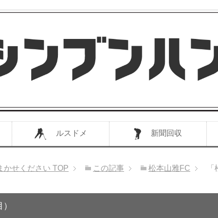
ルスドメ
新聞回収
まかせください
TOP
この記事
松本山雅FC
「
目）