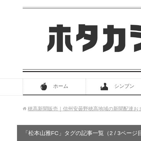
ホーム
シンブン
穂高新聞販売｜信州安曇野穂高地域の新聞配達お
「松本山雅FC」タグの記事一覧（2 / 3ページ