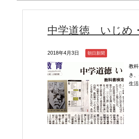
中学道徳 いじめ
2018年4月3日
朝日新聞
教科
き、
生活