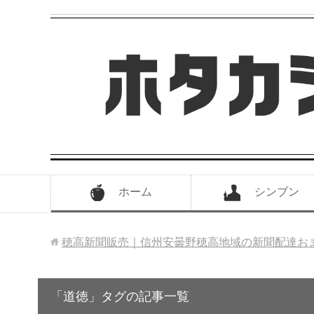
ホーム
シンブン
穂高新聞販売｜信州安曇野穂高地域の新聞配達お
「道徳」タグの記事一覧