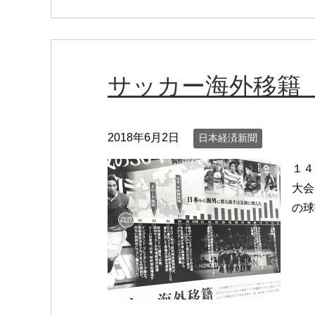
サッカー海外移籍
2018年6月2日
日本経済新聞
１４
大会
の球