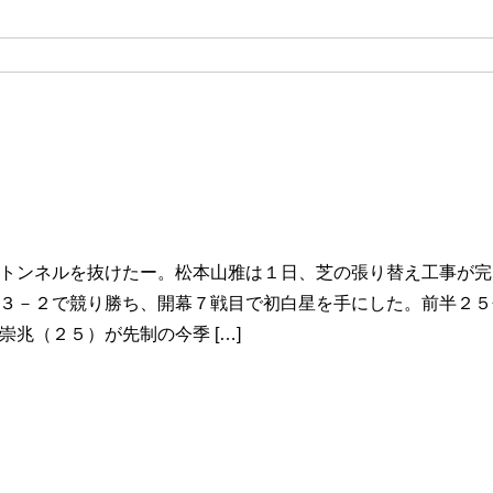
トンネルを抜けたー。松本山雅は１日、芝の張り替え工事が完
３－２で競り勝ち、開幕７戦目で初白星を手にした。前半２５
崇兆（２５）が先制の今季 […]