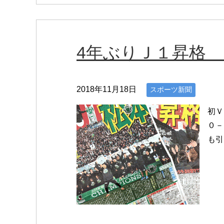
4年ぶりＪ１昇格
2018年11月18日
スポーツ新聞
初Ｖ
０－
も引