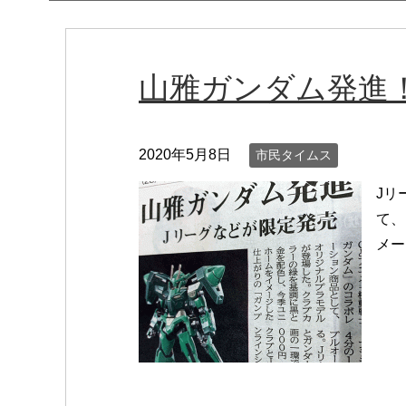
山雅ガンダム発進
2020年5月8日
市民タイムス
Jリ
て、
メー