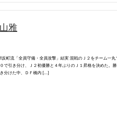
 山雅
!!反町流「全員守備・全員攻撃」結実 混戦のＪ２をチーム一
０で引き分け、Ｊ２初優勝と４年ぶりのＪ１昇格を決めた。勝
き分けた中、ＤＦ橋内 […]