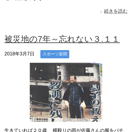
続きを読む
被災地の7年～忘れない３.１１
2018年3月7日
スポーツ新聞
生きていれば２０歳 横殴りの雨が佐藤さんの服をバチ