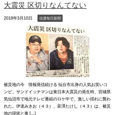
大震災 区切りなんてない
2018年3月10日
信濃毎日新聞
被災地の今 情報発信続ける 仙台市出身の人気お笑いコ
ンビ、サンドイッチマンは東日本大震災の発生時、宮城県
気仙沼市で地元テレビ番組のロケ中で、激しい揺れに襲わ
れた。伊達みきお（４３）、富澤たけし（４３）は、被災
地の現状と東 […]