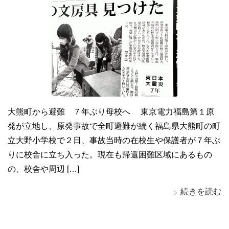
大熊町から避難 ７年ぶり母校へ 東京電力福島第１原
発が立地し、原発事故で全町避難が続く福島県大熊町の町
立大野小学校で２日、事故当時の在校生や保護者が７年ぶ
りに校舎に立ち入った。現在も帰還困難区域にあるもの
の、校舎や周辺 […]
続きを読む